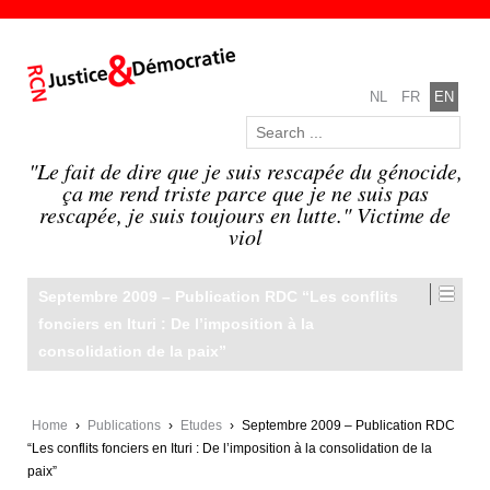
NL
FR
EN
"Le fait de dire que je suis rescapée du génocide,
ça me rend triste parce que je ne suis pas
rescapée, je suis toujours en lutte." Victime de
viol
Septembre 2009 – Publication RDC “Les conflits
fonciers en Ituri : De l’imposition à la
consolidation de la paix”
Home
›
Publications
›
Etudes
›
Septembre 2009 – Publication RDC
“Les conflits fonciers en Ituri : De l’imposition à la consolidation de la
paix”