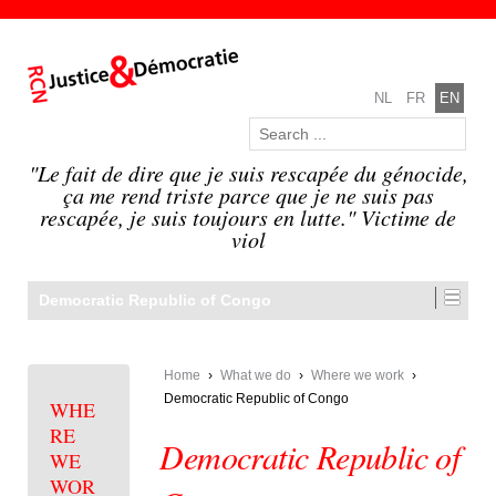
NL
FR
EN
"Le fait de dire que je suis rescapée du génocide,
ça me rend triste parce que je ne suis pas
rescapée, je suis toujours en lutte." Victime de
viol
Democratic Republic of Congo
Home
›
What we do
›
Where we work
›
Democratic Republic of Congo
WHE
RE
Democratic Republic of
WE
WOR