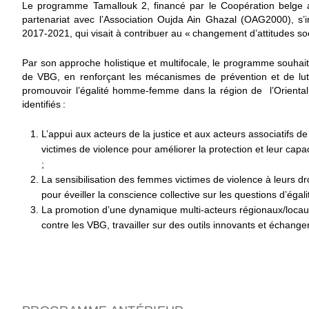
Le programme Tamallouk 2, financé par le Coopération belge
partenariat avec l’Association Oujda Ain Ghazal (OAG2000), s’
2017-2021, qui visait à contribuer au « changement d’attitudes soc
Par son approche holistique et multifocale, le programme souhaite 
de VBG, en renforçant les mécanismes de prévention et de lutt
promouvoir l’égalité homme-femme dans la région de l’Orienta
identifiés :
L’appui aux acteurs de la justice et aux acteurs associatifs d
victimes de violence pour améliorer la protection et leur ca
;
La sensibilisation des femmes victimes de violence à leurs dro
pour éveiller la conscience collective sur les questions d’éga
La promotion d’une dynamique multi-acteurs régionaux/locaux
contre les VBG, travailler sur des outils innovants et échanger