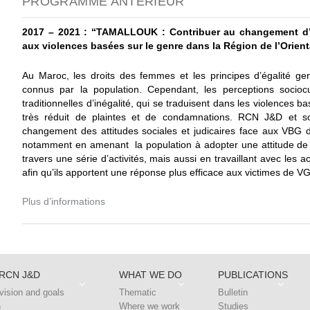
PROGRAMME ANTÉRIEUR
2017 – 2021 : “TAMALLOUK : Contribuer au changement d’at
aux violences basées sur le genre dans la Région de l’Orien
Au Maroc, les droits des femmes et les principes d’égalité genr
connus par la population. Cependant, les perceptions sociocul
traditionnelles d’inégalité, qui se traduisent dans les violences 
très réduit de plaintes et de condamnations. RCN J&D et so
changement des attitudes sociales et judicaires face aux VBG 
notamment en amenant la population à adopter une attitude de 
travers une série d’activités, mais aussi en travaillant avec les a
afin qu’ils apportent une réponse plus efficace aux victimes de V
Plus d’informations
RCN J&D
WHAT WE DO
PUBLICATIONS
vision and goals
Thematic
Bulletin
h
Where we work
Studies