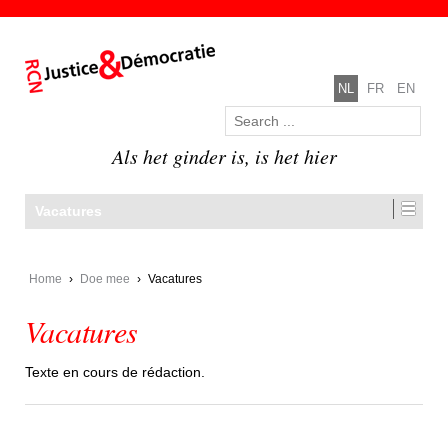
NL
FR
EN
Als het ginder is, is het hier
Vacatures
Home
›
Doe mee
›
Vacatures
Vacatures
Texte en cours de rédaction.