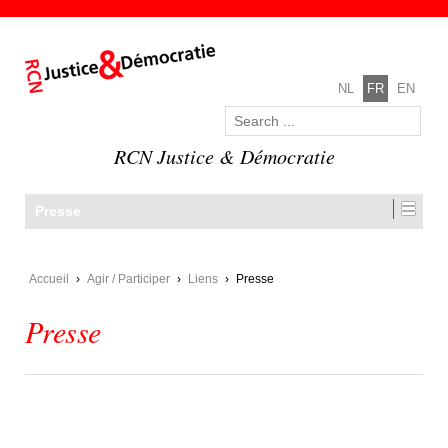
NL
FR
EN
RCN Justice & Démocratie
Presse
Accueil
›
Agir / Participer
›
Liens
›
Presse
Presse