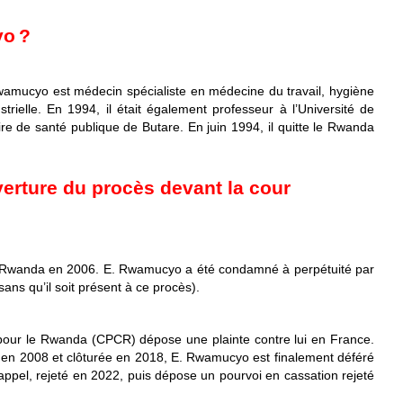
o ?
mucyo est médecin spécialiste en médecine du travail, hygiène
trielle. En 1994, il était également professeur à l’Université de
ire de santé publique de Butare. En juin 1994, il quitte le Rwanda
verture du procès devant la cour
le Rwanda en 2006. E. Rwamucyo a été condamné à perpétuité par
ns qu’il soit présent à ce procès).
es pour le Rwanda (CPCR) dépose une plainte contre lui en France.
e en 2008 et clôturée en 2018, E. Rwamucyo est finalement déféré
t appel, rejeté en 2022, puis dépose un pourvoi en cassation rejeté