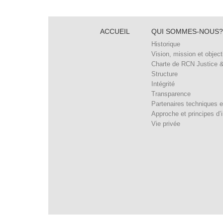
ACCUEIL
QUI SOMMES-NOUS?
Historique
Vision, mission et object
Charte de RCN Justice 
Structure
Intégrité
Transparence
Partenaires techniques e
Approche et principes d’i
Vie privée