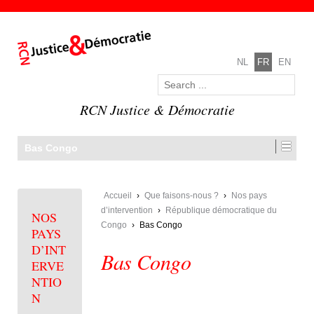
NL
FR
EN
RCN Justice & Démocratie
Bas Congo
Accueil
›
Que faisons-nous ?
›
Nos pays
d’intervention
›
République démocratique du
NOS
Congo
›
Bas Congo
PAYS
D’INT
Bas Congo
ERVE
NTIO
N