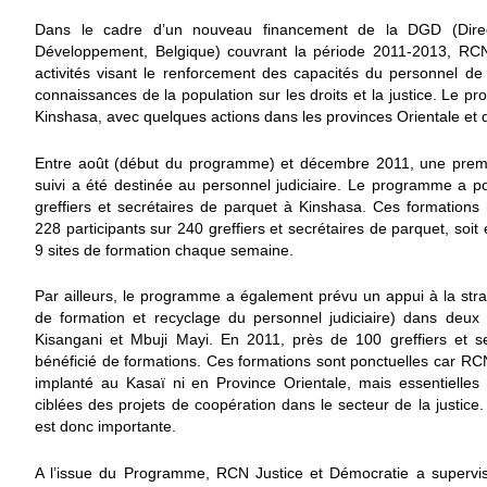
Dans le cadre d’un nouveau financement de la DGD (Direc
Développement, Belgique) couvrant la période 2011-2013, RCN
activités visant le renforcement des capacités du personnel de 
connaissances de la population sur les droits et la justice. Le p
Kinshasa, avec quelques actions dans les provinces Orientale et 
Entre août (début du programme) et décembre 2011, une premièr
suivi a été destinée au personnel judiciaire. Le programme a 
greffiers et secrétaires de parquet à Kinshasa. Ces formatio
228 participants sur 240 greffiers et secrétaires de parquet, soi
9 sites de formation chaque semaine.
Par ailleurs, le programme a également prévu un appui à la str
de formation et recyclage du personnel judiciaire) dans deux 
Kisangani et Mbuji Mayi. En 2011, près de 100 greffiers et se
bénéficié de formations. Ces formations sont ponctuelles car RC
implanté au Kasaï ni en Province Orientale, mais essentielle
ciblées des projets de coopération dans le secteur de la justic
est donc importante.
A l’issue du Programme, RCN Justice et Démocratie a supervis