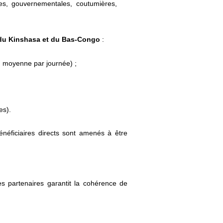
lles, gouvernementales, coutumières,
l du Kinshasa et du Bas-Congo
:
n moyenne par journée) ;
es).
bénéficiaires directs sont amenés à être
es partenaires garantit la cohérence de