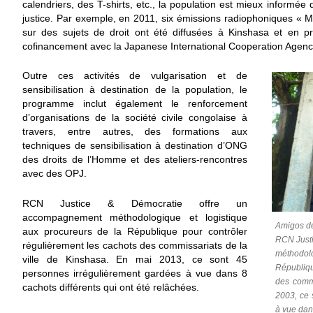
calendriers, des T-shirts, etc., la population est mieux informée
justice. Par exemple, en 2011, six émissions radiophoniques « M
sur des sujets de droit ont été diffusées à Kinshasa et en prov
cofinancement avec la Japanese International Cooperation Agenc
Outre ces activités de vulgarisation et de
sensibilisation à destination de la population, le
programme inclut également le renforcement
d’organisations de la société civile congolaise à
travers, entre autres, des formations aux
techniques de sensibilisation à destination d’ONG
des droits de l’Homme et des ateliers-rencontres
avec des OPJ.
RCN Justice & Démocratie offre un
accompagnement méthodologique et logistique
Amigos de
aux procureurs de la République pour contrôler
RCN Just
régulièrement les cachots des commissariats de la
méthodolo
ville de Kinshasa. En mai 2013, ce sont 45
Républiqu
personnes irrégulièrement gardées à vue dans 8
des commi
cachots différents qui ont été relâchées.
2003, ce 
à vue dans