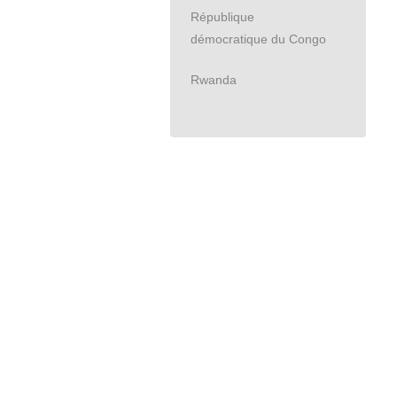
République
démocratique du Congo
Rwanda