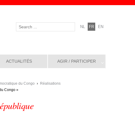
NL
FR
EN
ACTUALITÉS
AGIR / PARTICIPER
mocratique du Congo
›
Réalisations
 du Congo »
République