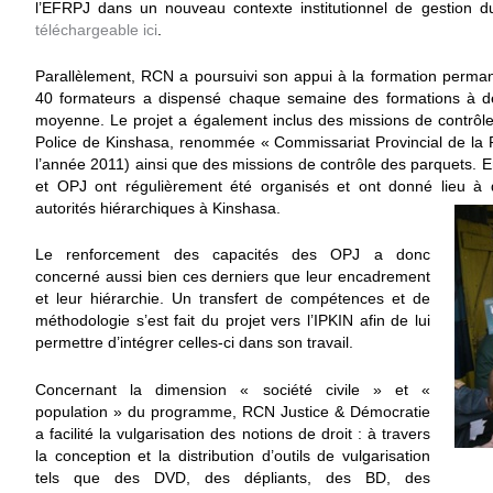
l’EFRPJ dans un nouveau contexte institutionnel de gestion du
téléchargeable ici
.
Parallèlement, RCN a poursuivi son appui à la formation perm
40 formateurs a dispensé chaque semaine des formations à des
moyenne. Le projet a également inclus des missions de contrôle 
Police de Kinshasa, renommée « Commissariat Provincial de la 
l’année 2011) ainsi que des missions de contrôle des parquets. En
et OPJ ont régulièrement été organisés et ont donné lieu à
autorités hiérarchiques à Kinshasa.
Le renforcement des capacités des OPJ a donc
concerné aussi bien ces derniers que leur encadrement
et leur hiérarchie. Un transfert de compétences et de
méthodologie s’est fait du projet vers l’IPKIN afin de lui
permettre d’intégrer celles-ci dans son travail.
Concernant la dimension « société civile » et «
population » du programme, RCN Justice & Démocratie
a facilité la vulgarisation des notions de droit : à travers
la conception et la distribution d’outils de vulgarisation
tels que des DVD, des dépliants, des BD, des