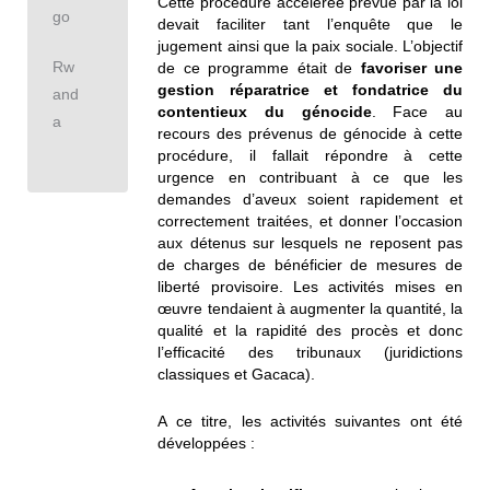
Cette procédure accélérée prévue par la loi
go
devait faciliter tant l’enquête que le
jugement ainsi que la paix sociale. L’objectif
Rw
de ce programme était de
favoriser une
gestion réparatrice et fondatrice du
and
contentieux du génocide
. Face au
a
recours des prévenus de génocide à cette
procédure, il fallait répondre à cette
urgence en contribuant à ce que les
demandes d’aveux soient rapidement et
correctement traitées, et donner l’occasion
aux détenus sur lesquels ne reposent pas
de charges de bénéficier de mesures de
liberté provisoire. Les activités mises en
œuvre tendaient à augmenter la quantité, la
qualité et la rapidité des procès et donc
l’efficacité des tribunaux (juridictions
classiques et Gacaca).
A ce titre, les activités suivantes ont été
développées :