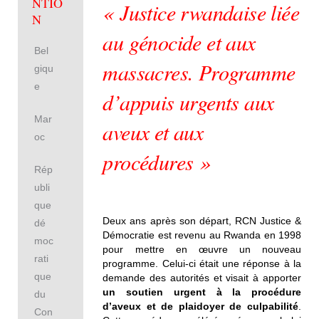
NTIO
« Justice rwandaise liée
N
au génocide et aux
Bel
massacres. Programme
giqu
e
d’appuis urgents aux
Mar
aveux et aux
oc
procédures »
Rép
ubli
que
Deux ans après son départ, RCN Justice &
dé
Démocratie est revenu au Rwanda en 1998
moc
pour mettre en œuvre un nouveau
rati
programme. Celui-ci était une réponse à la
que
demande des autorités et visait à apporter
un soutien urgent à la procédure
du
d’aveux et de plaidoyer de culpabilité
.
Con