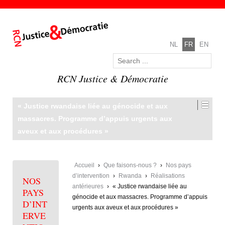
NL
FR
EN
RCN Justice & Démocratie
« Justice rwandaise liée au génocide et aux
massacres. Programme d’appuis urgents aux
aveux et aux procédures »
Accueil
›
Que faisons-nous ?
›
Nos pays
d’intervention
›
Rwanda
›
Réalisations
NOS
antérieures
›
« Justice rwandaise liée au
PAYS
génocide et aux massacres. Programme d’appuis
D’INT
urgents aux aveux et aux procédures »
ERVE