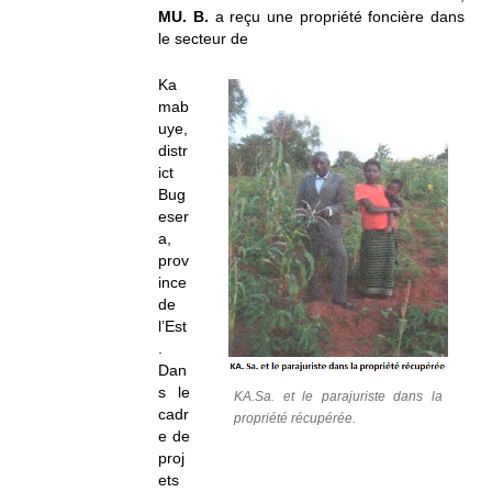
MU. B.
a reçu une propriété foncière dans
le secteur de
Ka
mab
uye,
distr
ict
Bug
eser
a,
prov
ince
de
l’Est
.
Dan
s le
KA.Sa. et le parajuriste dans la
cadr
propriété récupérée.
e de
proj
ets