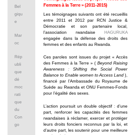
Femmes à la Terre » (2011-2015)
Bel
giqu
Les témoignages suivants ont été recueillis
entre 2011 et 2012 par RCN Justice &
e
Démocratie et son partenaire local,
l’association rwandaise
HAGURUKA
Mar
engagée dans la défense des droits des
oc
femmes et des enfants au Rwanda.
Rép
Ces paroles sont issues du projet « Accès
des Femmes à la Terre » (
Beyond Raising
ubli
Awareness : Shifting the Social Power
que
Balance to Enable women to Access Land
),
dé
financé par l’Ambassade du Royaume de
moc
Suède au Rwanda et ONU Femmes-Fonds
pour l’égalité des sexes.
rati
que
L’action poursuit un double objectif : d’une
du
part, renforcer les capacités des femmes
Con
rwandaises à réclamer, exercer et protéger
leurs droits fonciers reconnus par la loi, et
go
d’autre part, les soutenir pour une meilleure