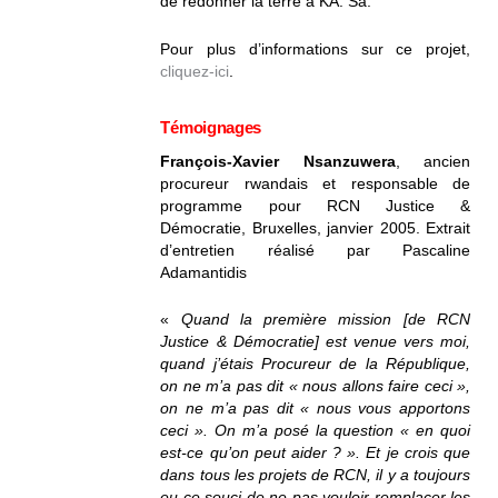
de redonner la terre à KA. Sa.
Pour plus d’informations sur ce projet,
cliquez-ici
.
Témoignages
François-Xavier Nsanzuwera
, ancien
procureur rwandais et responsable de
programme pour RCN Justice &
Démocratie, Bruxelles, janvier 2005. Extrait
d’entretien réalisé par Pascaline
Adamantidis
«
Quand la première mission [de RCN
Justice & Démocratie] est venue vers moi,
quand j’étais Procureur de la République,
on ne m’a pas dit « nous allons faire ceci »,
on ne m’a pas dit « nous vous apportons
ceci ». On m’a posé la question « en quoi
est-ce qu’on peut aider ? ». Et je crois que
dans tous les projets de RCN, il y a toujours
eu ce souci de ne pas vouloir remplacer les