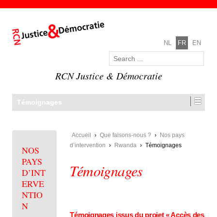
NL
FR
EN
RCN Justice & Démocratie
Témoignages
Accueil
›
Que faisons-nous ?
›
Nos pays
d’intervention
›
Rwanda
›
Témoignages
NOS
PAYS
Témoignages
D’INT
ERVE
NTIO
N
Témoignages issus du projet « Accès des