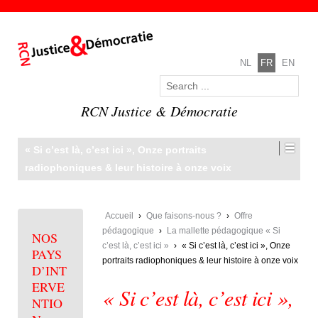
NL
FR
EN
RCN Justice & Démocratie
« Si c’est là, c’est ici », Onze portraits
radiophoniques & leur histoire à onze voix
Accueil
›
Que faisons-nous ?
›
Offre
pédagogique
›
La mallette pédagogique « Si
NOS
c’est là, c’est ici »
›
« Si c’est là, c’est ici », Onze
PAYS
portraits radiophoniques & leur histoire à onze voix
D’INT
ERVE
« Si c’est là, c’est ici »,
NTIO