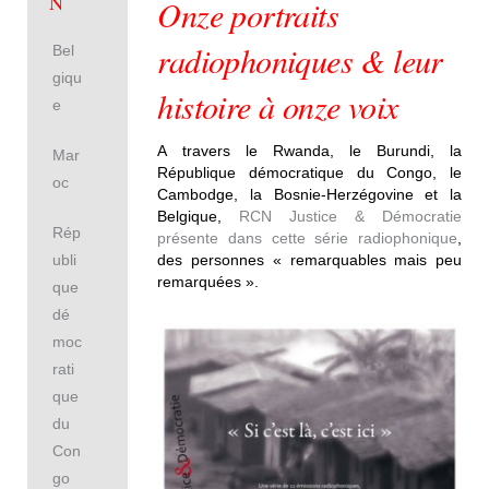
N
Onze portraits
radiophoniques & leur
Bel
giqu
histoire à onze voix
e
A travers le Rwanda, le Burundi, la
Mar
République démocratique du Congo, le
oc
Cambodge, la Bosnie-Herzégovine et la
Belgique,
RCN Justice & Démocratie
Rép
présente dans cette série radiophonique
,
ubli
des personnes « remarquables mais peu
remarquées ».
que
dé
moc
rati
que
du
Con
go